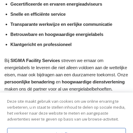
Gecertificeerde en ervaren energieadviseurs
Snelle en efficiënte service
Transparante werkwijze en eerlijke communicatie
Betrouwbare en hoogwaardige energielabels
Klantgericht en professioneel
Bij
SIGMA Facility Services
streven we ernaar om
energielabels te leveren die niet alleen voldoen aan de wettelijke
eisen, maar ook bijdragen aan een duurzamere toekomst. Onze
persoonlijke benadering
en
hoogwaardige dienstverlening
maken ons dé partner voor al uw energielabelbehoeften.
Deze site maakt gebruik van cookies om uw online ervaring te
Neem contact met ons op en ontdek hoe wij u kunnen helpen
verbeteren, u in staat te stellen inhoud te delen op sociale media,
met een betrouwbaar en professioneel energielabel!
het verkeer naar deze website te meten en aangepaste
advertenties weer te geven op basis van uw browse-activiteit.
Neve
| Mogelijk gemaakt door
WordPress